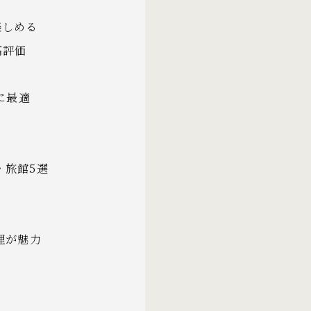
楽しめる
高評価
に最適
・旅館5選
理が魅力