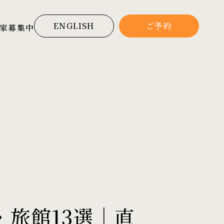
ENGLISH
ご予約
家募集中
旅館13選｜直