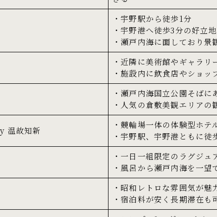
・宇野駅から徒歩1分
・宇野港へ徒歩3分の好立地
・瀬戸内海に面しており景
・近隣に美術館やギャラリ
・施設内に飲食店やショッ
・瀬戸内海国立公園そばに
・人気の倉敷美観エリアの
・競輪場一体の体験型ホテ
by 温故知新
・宇野駅、宇野港ともに徒
・一日一組限定のラグジュ
・風呂から瀬戸内海を一望
・昭和レトロな雰囲気が魅
・宿泊料が安く長期滞在も