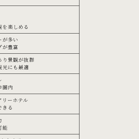
観を楽しめる
ーが多い
プが豊富
あり景観が抜群
観光にも最適
ル
歩圏内
アリーホテル
できる
力
可能