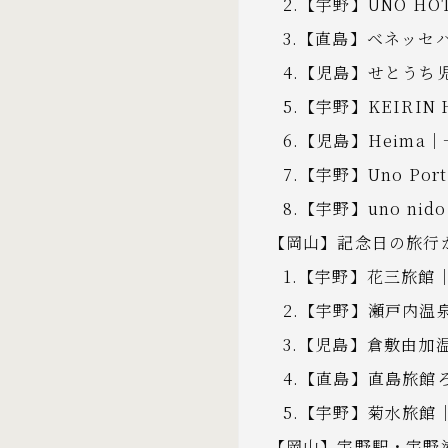
2.【宇野】UNO 
3.【直島】ベネッ
4.【児島】せとう
5.【宇野】KEIRIN
6.【児島】Heim
7.【宇野】Uno P
8.【宇野】uno n
【岡山】記念日の旅行
1.【宇野】花三旅
2.【宇野】瀬戸内温
3.【児島】倉敷由加
4.【直島】直島旅
5.【宇野】菊水旅館
【岡山】宇野駅・宇野