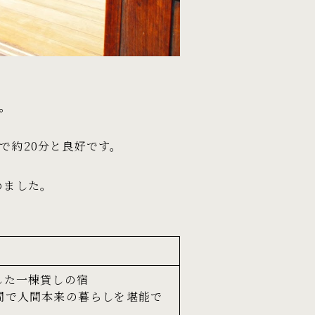
。
で約20分と良好です。
めました。
した一棟貸しの宿
間で人間本来の暮らしを堪能で